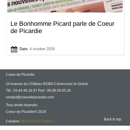
Le Bonhomme Picard parle de Coeur
de Picardie
Date:
4 octobre 2019
Coeur de Picardie
24 Avenue du Château 60360 Crèvecoeur-le-Grand
Tél : 03.44.48.16.97 Port : 06.08.50.05.30
contact@coeurdepicardie.com
Tous droits réservés
Coeur de Picardie© 2018
Back to top
Création
ON VEUT DU SENS !