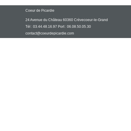
Coeur de Picardie
24 Avenue du Château 60360 Crèvecoeur-le-Grand
Tél : 03.44.48.16.97 Port : 06.08.50.05.30
contact@coeurdepicardie.com