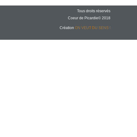
Tous droits réservés
Coeur de Picardie© 2018
Création
ON VEUT DU SENS !