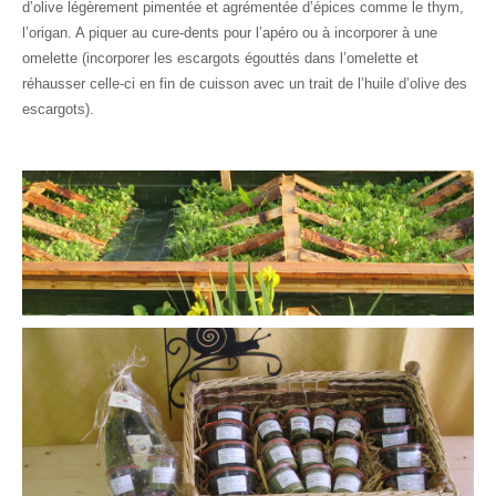
d’olive légèrement pimentée et agrémentée d’épices comme le thym,
l’origan. A piquer au cure-dents pour l’apéro ou à incorporer à une
omelette (incorporer les escargots égouttés dans l’omelette et
réhausser celle-ci en fin de cuisson avec un trait de l’huile d’olive des
escargots).