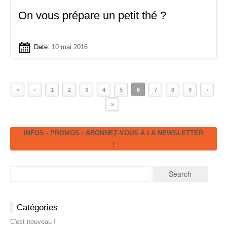
On vous prépare un petit thé ?
Date:
10 mai 2016
«
‹
1
2
3
4
5
6
7
8
9
›
»
INFOS - PROMOS : ABONNEZ-VOUS À LA NEWSLETTER
!
Catégories
C'est nouveau !