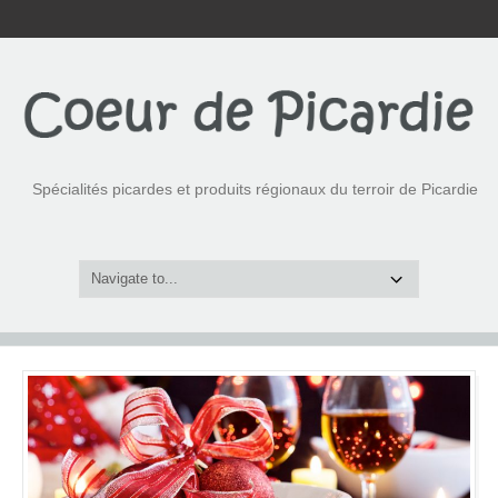
Spécialités picardes et produits régionaux du terroir de Picardie